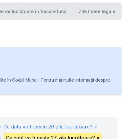
le de lucrătoare în fiecare lună
Zile libere legale
ite în Codul Muncii. Pentru mai multe informații despre
»
Ce dată va fi peste
26
zile lucrătoare? »
»
Ce dată va fi peste
27
zile lucrătoare? »