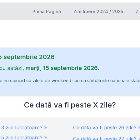
Prima Pagină
Zile libere 2024 / 2025
Zi
5 septembrie 2026
cu astăzi,
marți, 15 septembrie 2026
.
 nu coincid cu zilele de weekend sau cu sărbătorile naționale stabil
Ce dată va fi peste X zile?
e
3
zile lucrătoare? »
Ce dată va fi peste
26
zile? 
e
5
zile lucrătoare? »
Ce dată va fi peste
27
zile? 