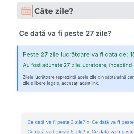
Ce dată va fi peste
27
zile
?
Peste
27
zile
lucrătoare
va fi data de:
1
Au fost adunate
27
zile
lucratoare
, începând 
Zilele lucrătoare
reprezintă acele zile din săptămână care
zilele libere legale,
accesați acest link
.
Ce dată va fi peste
3
zile? »
Ce dată va fi pest
Ce dată va fi peste
5
zile? »
Ce dată va fi pest