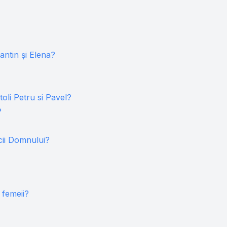
tantin și Elena?
toli Petru si Pavel?
?
cii Domnului?
 femeii?