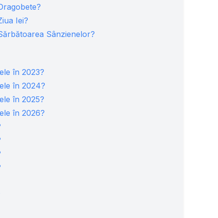
 Dragobete?
iua Iei?
 Sărbătoarea Sânzienelor?
tele în 2023?
tele în 2024?
tele în 2025?
tele în 2026?
?
?
?
?
?