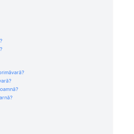
6?
7?
 primăvară?
 vară?
 toamnă?
iarnă?