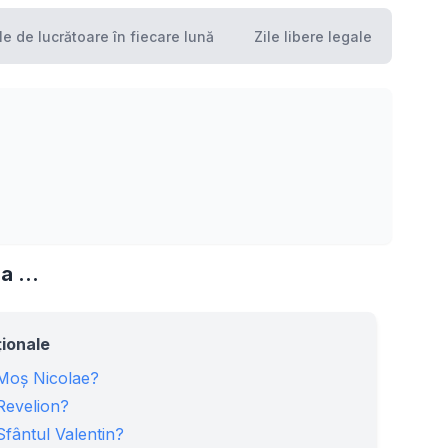
le de lucrătoare în fiecare lună
Zile libere legale
a ...
ționale
 Moș Nicolae?
 Revelion?
Sfântul Valentin?