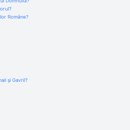
lui Domnului?
torul?
telor Române?
ail și Gavril?